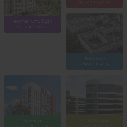
от 102 000 руб./м
2
Чистая Слобода
от 133 000 руб./м
2
Жуковка
от 249 000 руб./м
2
Кольца
Flora&Fauna
от 120 000 руб./м
от 211 000 руб./м
2
2