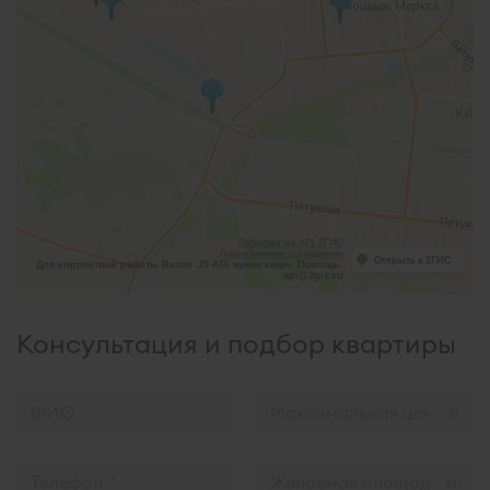
Работает на API 2ГИС
Лицензионное соглашение
Открыть в 2ГИС
Для корректной работы Raster JS API нужен ключ. Помощь:
api@2gis.ru
Консультация и подбор квартиры
м
2