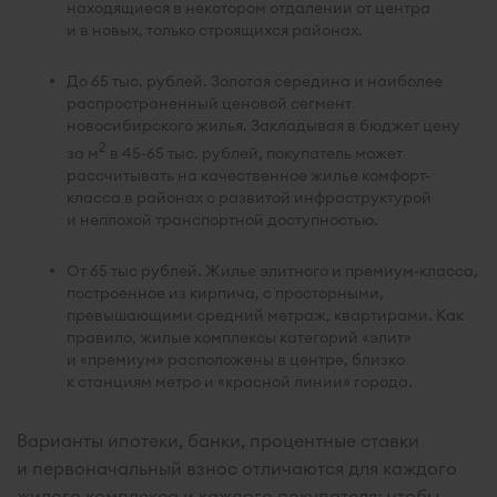
находящиеся в некотором отдалении от центра
и в новых, только строящихся районах.
До 65 тыс. рублей. Золотая середина и наиболее
распространенный ценовой сегмент
новосибирского жилья. Закладывая в бюджет цену
2
за м
в 45-65 тыс. рублей, покупатель может
рассчитывать на качественное жилье комфорт-
класса в районах с развитой инфраструктурой
и неплохой транспортной доступностью.
От 65 тыс рублей. Жилье элитного и премиум-класса,
построенное из кирпича, с просторными,
превышающими средний метраж, квартирами. Как
правило, жилые комплексы категорий «элит»
и «премиум» расположены в центре, близко
к станциям метро и «красной линии» города.
Варианты ипотеки, банки, процентные ставки
и первоначальный взнос отличаются для каждого
жилого комплекса и каждого покупателя; чтобы