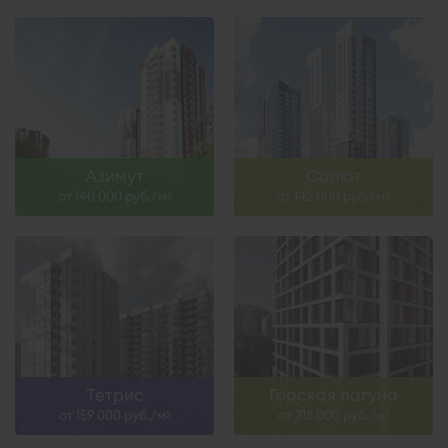
Азимут
Салют
от 140 000 руб./м
от 142 000 руб./м
2
2
Тетрис
Горская лагуна
от 159 000 руб./м
от 218 000 руб./м
2
2