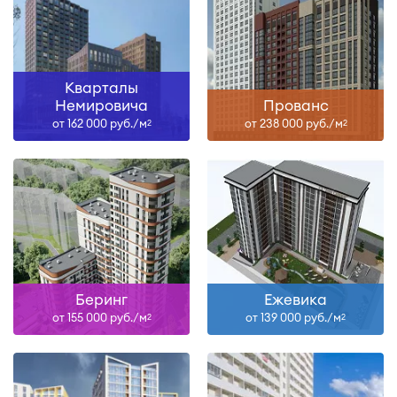
Кварталы
Немировича
Прованс
от 162 000 руб./м
от 238 000 руб./м
2
2
Беринг
Ежевика
от 155 000 руб./м
от 139 000 руб./м
2
2