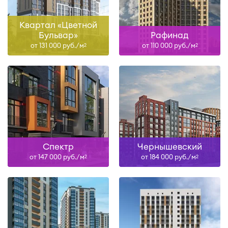
Квартал «Цветной
Бульвар»
Рафинад
от 131 000 руб./м
от 110 000 руб./м
2
2
Спектр
Чернышевский
от 147 000 руб./м
от 184 000 руб./м
2
2