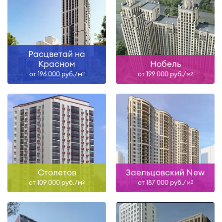
Расцветай на
Красном
Нобель
от 196 000 руб./м
от 199 000 руб./м
2
2
Столетов
Заельцовский New
от 109 000 руб./м
от 187 000 руб./м
2
2