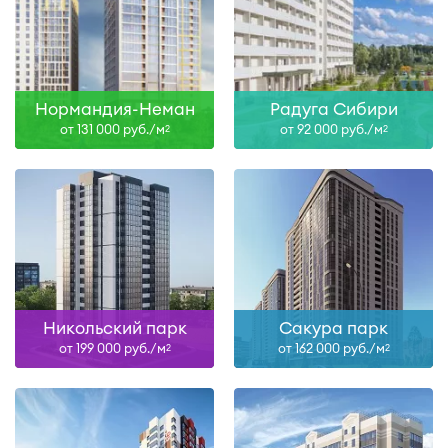
Нормандия-Неман
Радуга Сибири
от 131 000 руб./м
от 92 000 руб./м
2
2
Никольский парк
Сакура парк
от 199 000 руб./м
от 162 000 руб./м
2
2