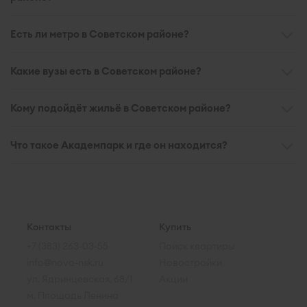
Есть ли метро в Советском районе?
Какие вузы есть в Советском районе?
Кому подойдёт жильё в Советском районе?
Что такое Академпарк и где он находится?
Контакты
Купить
+7 (383) 263-03-55
Поиск квартиры
info@novo-nsk.ru
Новостройки
ул. Ядринцевская, 68/1
Акции
м. Площадь Ленина