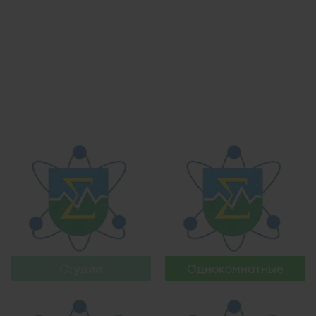
Узнать больше
Узнать больше
Работает на API 2ГИС
Лицензионное соглашение
Открыть в 2ГИС
Для корректной работы Raster JS API нужен ключ. Помощь:
api@2gis.ru
Узнать больше
Узнать больше
Студии
Однокомнатные