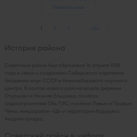
Показать еще
‹
›
1
2
3
…
534
История района
Советский район был образован 16 апреля 1958
года в связи с созданием Сибирского отделения
Академии наук СССР и Новосибирского научного
центра. В состав нового района вошли деревни
Огурцово и Нижняя Ельцовка, посёлок
гидростроителей Обь ГЭС, посёлки Левые и Правые
Чёмы, микрорайон «Щ» и территория будущего
Академгородка.
Советский район в цифрах