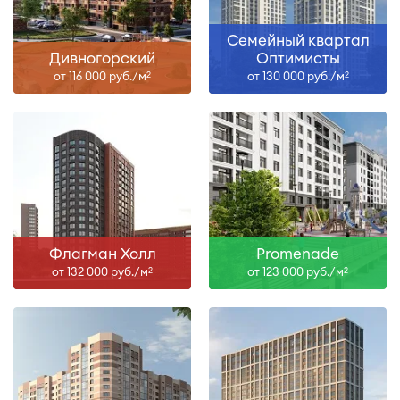
Семейный квартал
Дивногорский
Оптимисты
от 116 000 руб./м
от 130 000 руб./м
2
2
Флагман Холл
Promenade
от 132 000 руб./м
от 123 000 руб./м
2
2