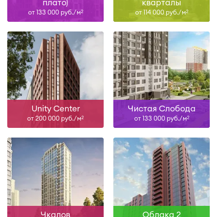
плато)
кварталы
от 133 000 руб./м
от 114 000 руб./м
2
2
Unity Center
Чистая Слобода
от 200 000 руб./м
от 133 000 руб./м
2
2
Чкалов
Облака 2