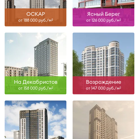
ОСКАР
Ясный Берег
от 188 000 руб./м
от 126 000 руб./м
2
2
На Декабристов
Возрождение
от 158 000 руб./м
от 147 000 руб./м
2
2