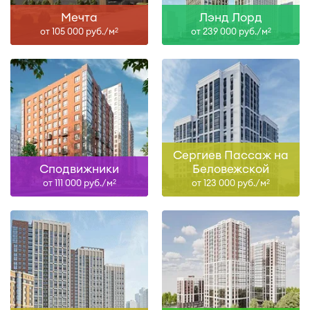
Мечта
Лэнд Лорд
от 105 000 руб./м
от 239 000 руб./м
2
2
Сергиев Пассаж на
Сподвижники
Беловежской
от 111 000 руб./м
от 123 000 руб./м
2
2