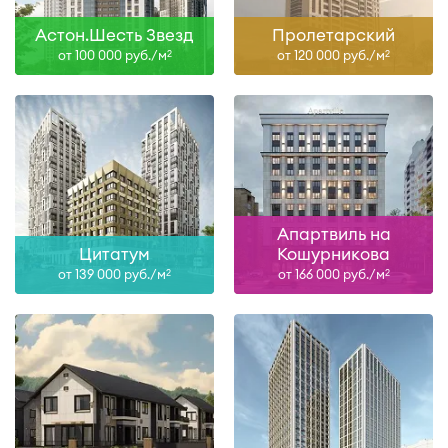
Астон.Шесть Звезд
Пролетарский
от 100 000 руб./м
от 120 000 руб./м
2
2
Апартвиль на
Цитатум
Кошурникова
от 139 000 руб./м
от 166 000 руб./м
2
2