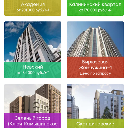
Академия
Калининский квартал
от 201 000 руб./м
от 170 000 руб./м
2
2
Бирюзовая
Невский
Жемчужина-4
от 154 000 руб./м
2
Цена по запросу
Зеленый город
(Ключ-Камышинское
Скандинавские