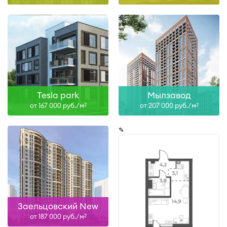
Tesla park
Мылзавод
от 167 000 руб./м
от 207 000 руб./м
2
2
✎
Заельцовский New
от 187 000 руб./м
2