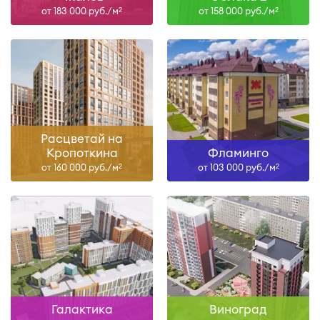
от 183 000 руб./м
от 158 000 руб./м
2
2
Расцветай на
Кропоткина
Фламинго
от 160 000 руб./м
от 103 000 руб./м
2
2
Галактика
Виноград