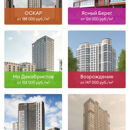
ОСКАР
Ясный Берег
от 188 000 руб./м
от 126 000 руб./м
2
2
На Декабристов
Возрождение
от 158 000 руб./м
от 147 000 руб./м
2
2