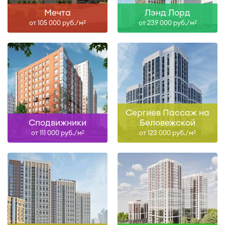
Мечта
Лэнд Лорд
от 105 000 руб./м
от 239 000 руб./м
2
2
Сергиев Пассаж на
Сподвижники
Беловежской
от 111 000 руб./м
от 123 000 руб./м
2
2