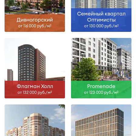
Семейный квартал
Дивногорский
Оптимисты
от 116 000 руб./м
от 130 000 руб./м
2
2
Флагман Холл
Promenade
от 132 000 руб./м
от 123 000 руб./м
2
2