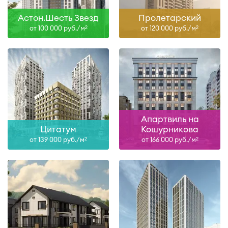
Астон.Шесть Звезд
Пролетарский
от 100 000 руб./м
от 120 000 руб./м
2
2
Апартвиль на
Цитатум
Кошурникова
от 139 000 руб./м
от 166 000 руб./м
2
2