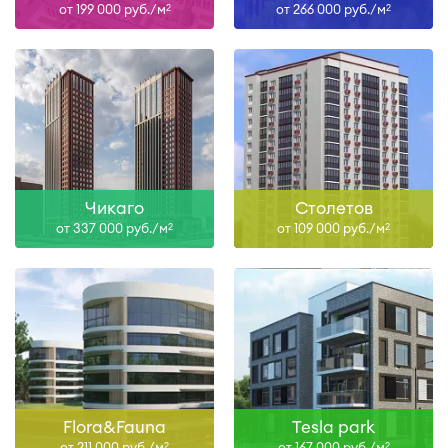
от 199 000 руб./м
от 266 000 руб./м
2
2
Чикаго
Столетов
от 337 000 руб./м
от 109 000 руб./м
2
2
Flora&Fauna
Tesla park
от 211 000 руб./м
от 167 000 руб./м
2
2