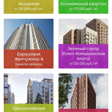
Академия
Калининский квартал
от 201 000 руб./м
от 170 000 руб./м
2
2
Зеленый город
(Ключ-Камышинское
Бирюзовая
плато)
Жемчужина-4
от 133 000 руб./м
2
Цена по запросу
Скандинавские