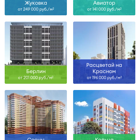
Жуковка
Авиатор
от 249 000 руб./м
от 141 000 руб./м
2
2
Расцветай на
Берлин
Красном
от 201 000 руб./м
от 196 000 руб./м
2
2
Сосны
Кольца