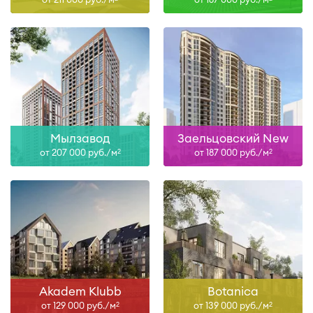
Мылзавод
Заельцовский New
от 207 000 руб./м
от 187 000 руб./м
2
2
Akadem Klubb
Botanica
от 129 000 руб./м
от 139 000 руб./м
2
2