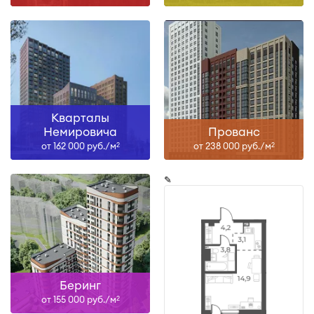
Кварталы
Немировича
Прованс
от 162 000 руб./м
от 238 000 руб./м
2
2
✎
Беринг
от 155 000 руб./м
2