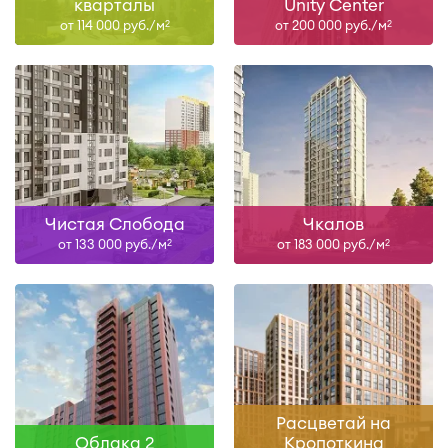
кварталы
Unity Center
от 114 000 руб./м
от 200 000 руб./м
2
2
Чистая Слобода
Чкалов
от 133 000 руб./м
от 183 000 руб./м
2
2
Расцветай на
Облака 2
Кропоткина