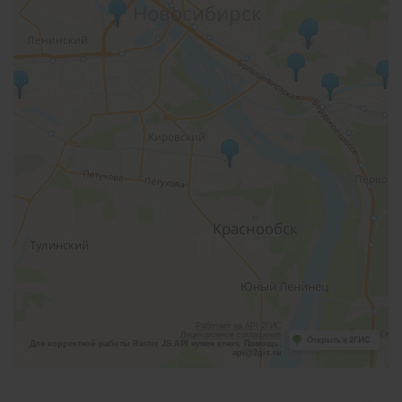
Работает на API 2ГИС
Лицензионное соглашение
Открыть в 2ГИС
Для корректной работы Raster JS API нужен ключ. Помощь:
api@2gis.ru