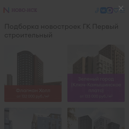
Подборка новостроек ГК Первый
строительный
Зеленый город
(Ключ-Камышинское
Флагман Холл
плато)
от 132 000 руб./м
от 133 000 руб./м
2
2