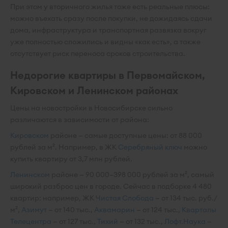
При этом у вторичного жилья тоже есть реальные плюсы:
можно въехать сразу после покупки, не дожидаясь сдачи
дома, инфраструктура и транспортная развязка вокруг
уже полностью сложились и видны «как есть», а также
отсутствует риск переноса сроков строительства.
Недорогие квартиры в Первомайском,
Кировском и Ленинском районах
Цены на новостройки в Новосибирске сильно
различаются в зависимости от района:
Кировском
районе — самые доступные цены: от 88 000
рублей за м². Например, в ЖК
Серебряный ключ
можно
купить квартиру от 3,7 млн рублей.
Ленинском
районе — 90 000–398 000 рублей за м², самый
широкий разброс цен в городе. Сейчас в подборке 4 480
квартир: например, ЖК
Чистая Слобода
— от 134 тыс. руб./
м²,
Азимут
— от 140 тыс.,
Аквамарин
— от 124 тыс.,
Кварталы
Телецентра
— от 127 тыс.,
Тихий
— от 132 тыс.,
Лофт.Наука
—