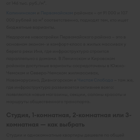
от 146 тыс. руб./м².
Калининском
и
Первомайском
районах — от 91 000 и 107
000 рублей за м² соответственно, подходят тем, кто ищет
бюджетные варианты.
Недорогие новостройки Первомайского района — это в
основном эконом- и комфорт-класс в жилых массивах у
берега реки Иня, где инфраструктура строится
параллельно с домами. В Ленинском и Кировском
районах доступные варианты сосредоточены в Южно-
Чемском и Северо-Чемском жилмассивах,
Новомарусино, Дивногорском и
Чистая Слобода
— там же,
где инфраструктура развивается активнее всего:
появляются новые магазины, секции, салоны красоты и
маршруты общественного транспорта.
Студия, 1-комнатная, 2-комнатная или 3-
комнатная — как выбрать
Студии и однокомнатные квартиры дешевле по общей