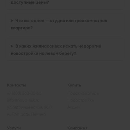
доступные цены?
Что выгоднее — студия или трёхкомнатная
квартира?
В каких жилмассивах искать недорогие
новостройки на левом берегу?
Контакты
Купить
+7 (383) 263-03-55
Поиск квартиры
info@novo-nsk.ru
Новостройки
ул. Ядринцевская, 68/1
Акции
м. Площадь Ленина
Услуги
Компания