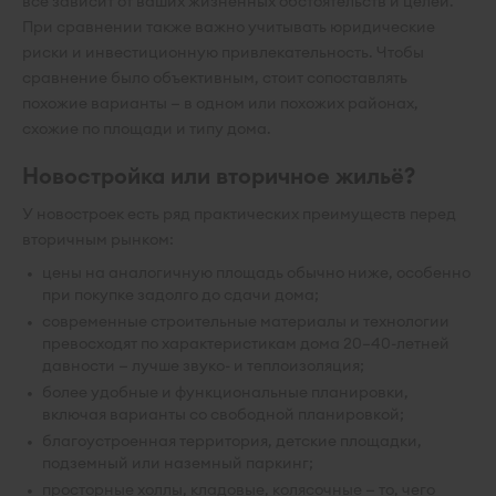
всё зависит от ваших жизненных обстоятельств и целей.
При сравнении также важно учитывать юридические
риски и инвестиционную привлекательность. Чтобы
сравнение было объективным, стоит сопоставлять
похожие варианты — в одном или похожих районах,
схожие по площади и типу дома.
Новостройка или вторичное жильё?
У новостроек есть ряд практических преимуществ перед
вторичным рынком:
цены на аналогичную площадь обычно ниже, особенно
при покупке задолго до сдачи дома;
современные строительные материалы и технологии
превосходят по характеристикам дома 20–40-летней
давности — лучше звуко- и теплоизоляция;
более удобные и функциональные планировки,
включая варианты со свободной планировкой;
благоустроенная территория, детские площадки,
подземный или наземный паркинг;
просторные холлы, кладовые, колясочные — то, чего