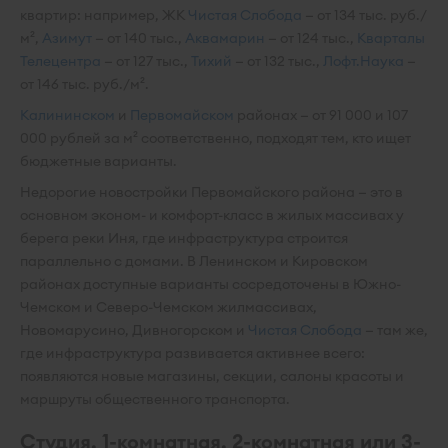
квартир: например, ЖК
Чистая Слобода
— от 134 тыс. руб./
м²,
Азимут
— от 140 тыс.,
Аквамарин
— от 124 тыс.,
Кварталы
Телецентра
— от 127 тыс.,
Тихий
— от 132 тыс.,
Лофт.Наука
—
от 146 тыс. руб./м².
Калининском
и
Первомайском
районах — от 91 000 и 107
000 рублей за м² соответственно, подходят тем, кто ищет
бюджетные варианты.
Недорогие новостройки Первомайского района — это в
основном эконом- и комфорт-класс в жилых массивах у
берега реки Иня, где инфраструктура строится
параллельно с домами. В Ленинском и Кировском
районах доступные варианты сосредоточены в Южно-
Чемском и Северо-Чемском жилмассивах,
Новомарусино, Дивногорском и
Чистая Слобода
— там же,
где инфраструктура развивается активнее всего:
появляются новые магазины, секции, салоны красоты и
маршруты общественного транспорта.
Студия, 1-комнатная, 2-комнатная или 3-