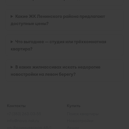
Какие ЖК Ленинского района предлагают
доступные цены?
Что выгоднее — студия или трёхкомнатная
квартира?
В каких жилмассивах искать недорогие
новостройки на левом берегу?
Контакты
Купить
+7 (383) 263-03-55
Поиск квартиры
info@novo-nsk.ru
Новостройки
ул. Ядринцевская, 68/1
Акции