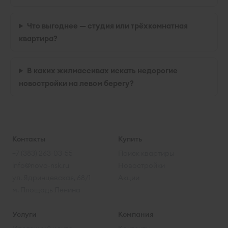
Что выгоднее — студия или трёхкомнатная
квартира?
В каких жилмассивах искать недорогие
новостройки на левом берегу?
Контакты
Купить
+7 (383) 263-03-55
Поиск квартиры
info@novo-nsk.ru
Новостройки
ул. Ядринцевская, 68/1
Акции
м. Площадь Ленина
Услуги
Компания