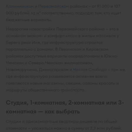
Калининском
и
Первомайском
районах — от 91 000 и 107
000 рублей за м² соответственно, подходят тем, кто ищет
бюджетные варианты.
Недорогие новостройки Первомайского района — это в
основном эконом- и комфорт-класс в жилых массивах у
берега реки Иня, где инфраструктура строится
параллельно с домами. В Ленинском и Кировском
районах доступные варианты сосредоточены в Южно-
Чемском и Северо-Чемском жилмассивах,
Новомарусино, Дивногорском и
Чистая Слобода
— там же,
где инфраструктура развивается активнее всего:
появляются новые магазины, секции, салоны красоты и
маршруты общественного транспорта.
Студия, 1-комнатная, 2-комнатная или 3-
комнатная — как выбрать
Студии и однокомнатные квартиры дешевле по общей
стоимости — уложиться можно в сумму от 2,9 млн рублей.