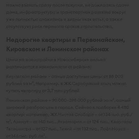
можно въехать сразу после покупки, не дожидаясь сдачи
дома, инфраструктура и транспортная развязка вокруг
уже полностью сложились и видны «как есть», а также
отсутствует риск переноса сроков строительства.
Недорогие квартиры в Первомайском,
Кировском и Ленинском районах
Цены на новостройки в Новосибирске сильно
различаются в зависимости от района:
Кировском
районе — самые доступные цены: от 88 000
рублей за м². Например, в ЖК
Серебряный ключ
можно
купить квартиру от 3,7 млн рублей.
Ленинском
районе — 90 000–398 000 рублей за м², самый
широкий разброс цен в городе. Сейчас в подборке 4 480
квартир: например, ЖК
Чистая Слобода
— от 134 тыс. руб./
м²,
Азимут
— от 140 тыс.,
Аквамарин
— от 124 тыс.,
Кварталы
Телецентра
— от 127 тыс.,
Тихий
— от 132 тыс.,
Лофт.Наука
—
от 146 тыс. руб./м².