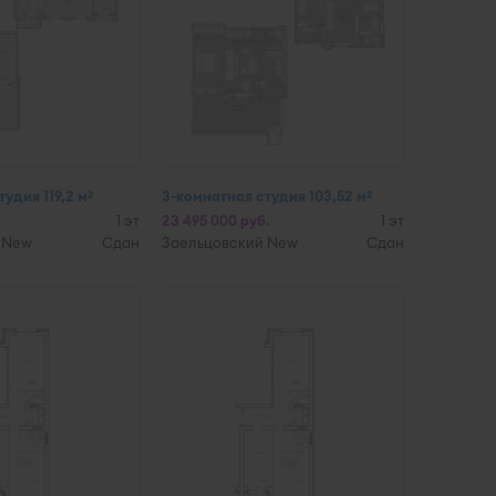
удия 119,2 м
3-комнатная студия 103,52 м
2
2
1 эт
23 495 000 руб.
1 эт
 New
Сдан
Заельцовский New
Сдан