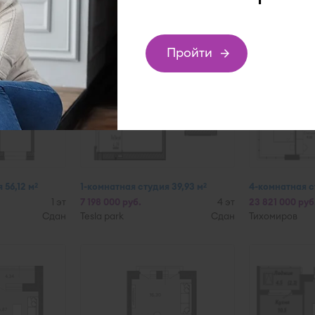
Пройти
подбор
 56,12 м
1-комнатная студия 39,93 м
4-комнатная ст
2
2
1 эт
7 198 000 руб.
4 эт
23 821 000 руб
Сдан
Tesla park
Сдан
Тихомиров