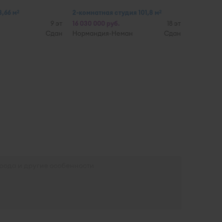
,66 м
2-комнатная студия 101,8 м
2
2
9 эт
16 030 000 руб.
18 эт
Сдан
Нормандия-Неман
Сдан