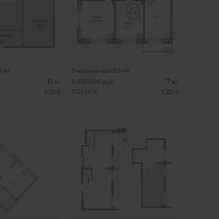
1 м
3-комнатная 80 м
2
2
13 эт
9 250 000 руб.
17 эт
Сдан
RED FOX
Сдан