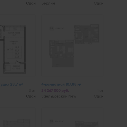
Сдан
Берлин
Сдан
тудия 23,7 м
4-комнатная 107,88 м
2
2
3 эт
24 267 000 руб.
1 эт
Сдан
Заельцовский New
Сдан