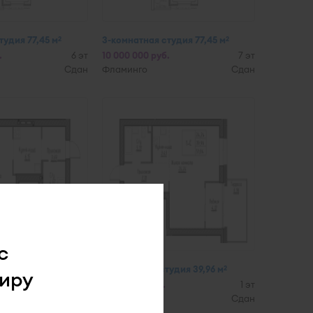
тудия 77,45 м
3-комнатная студия 77,45 м
2
2
.
6 эт
10 000 000 руб.
7 эт
Сдан
Фламинго
Сдан
с
удия 39,93 м
1-комнатная студия 39,96 м
2
2
иру
4 эт
7 044 000 руб.
1 эт
Сдан
Tesla park
Сдан