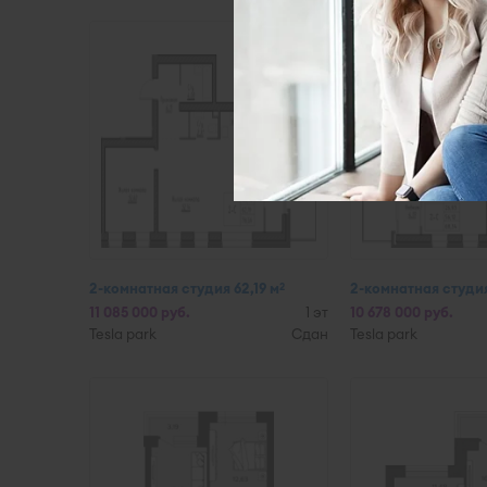
2-комнатная студия 62,19 м
2-комнатная студия
2
11 085 000 руб.
1 эт
10 678 000 руб.
Tesla park
Сдан
Tesla park