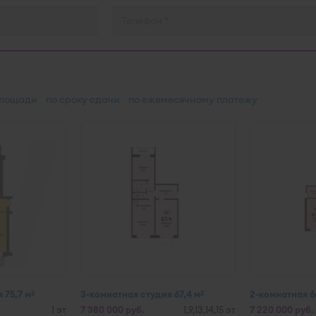
площади
по сроку сдачи
по ежемесячному платежу
 75,7 м
3-комнатная студия 67,4 м
2-комнатная 6
2
2
1 эт
7 380 000 руб.
1,9,13,14,15 эт
7 220 000 руб.