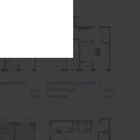
удия 112,5 м
4-комнатная студия 112,5 м
2
2
.
22 эт
25 379 000 руб.
23 эт
Сдан
Тихомиров
Сдан