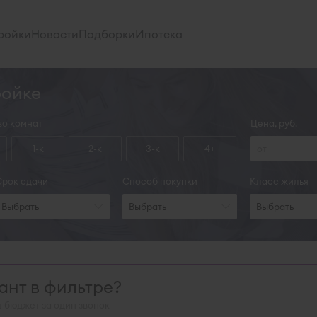
ройки
Новости
Подборки
Ипотека
ройке
во комнат
Цена, руб.
1-к
2-к
3-к
4+
Срок сдачи
Способ покупки
Класс жилья
Выбрать
Выбрать
Выбрать
нт в фильтре?
 бюджет за один звонок