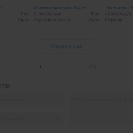
м
3-комнатная студия 76,5 м
1-комнатная 48
2
2
7 эт
12 380 000 руб.
17 эт
6 000 000 руб.
Сдан
Нормандия-Неман
Сдан
Рафинад
Показать еще
‹
›
1
2
3
…
554
иры
м
2