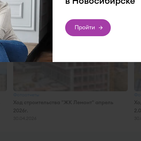
в Новосибирске
Пройти
подбор
Фотоотчеты
Фо
.
Ход строительства "ЖК Лемонт" апрель
Хо
2026г.
2.
30.04.2026
30