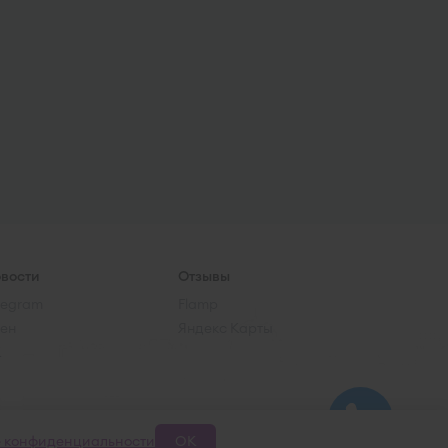
вости
Отзывы
legram
Flamp
ен
Яндекс Карты
K
е конфиденциальности
ОК