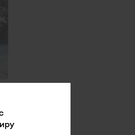
с
иру