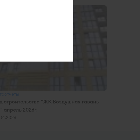
тоотчеты
д строительства "ЖК Воздушная гавань
0" апрель 2026г.
.04.2026