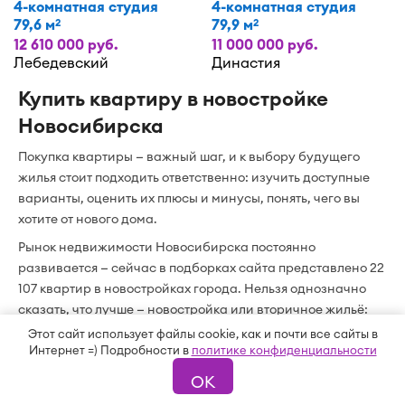
4-комнатная студия
4-комнатная студия
79,6 м
79,9 м
2
2
12 610 000 руб.
11 000 000 руб.
Лебедевский
Династия
Купить квартиру в новостройке
Новосибирска
Покупка квартиры — важный шаг, и к выбору будущего
жилья стоит подходить ответственно: изучить доступные
варианты, оценить их плюсы и минусы, понять, чего вы
хотите от нового дома.
Рынок недвижимости Новосибирска постоянно
развивается — сейчас в подборках сайта представлено 22
107 квартир в новостройках города. Нельзя однозначно
сказать, что лучше — новостройка или вторичное жильё:
всё зависит от ваших жизненных обстоятельств и целей.
Этот сайт использует файлы cookie, как и почти все сайты в
При сравнении также важно учитывать юридические
Интернет =) Подробности в
политике конфиденциальности
риски и инвестиционную привлекательность. Чтобы
ОК
сравнение было объективным, стоит сопоставлять