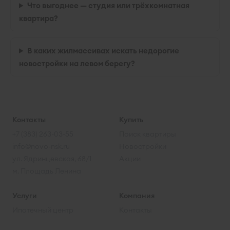
Что выгоднее — студия или трёхкомнатная
квартира?
В каких жилмассивах искать недорогие
новостройки на левом берегу?
Контакты
Купить
+7 (383) 263-03-55
Поиск квартиры
info@novo-nsk.ru
Новостройки
ул. Ядринцевская, 68/1
Акции
м. Площадь Ленина
Услуги
Компания
Ипотечный центр
Контакты