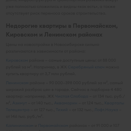
уже полностью сложились и видны «как есть», а также
отсутствует риск переноса сроков строительства.
Недорогие квартиры в Первомайском,
Кировском и Ленинском районах
Цены на новостройки в Новосибирске сильно
различаются в зависимости от района:
Кировском
районе — самые доступные цены: от 88 000
рублей за м². Например, в ЖК
Серебряный ключ
можно
купить квартиру от 3,7 млн рублей.
Ленинском
районе — 90 000–398 000 рублей за м², самый
широкий разброс цен в городе. Сейчас в подборке 4 480
квартир: например, ЖК
Чистая Слобода
— от 134 тыс. руб./
м²,
Азимут
— от 140 тыс.,
Аквамарин
— от 124 тыс.,
Кварталы
Телецентра
— от 127 тыс.,
Тихий
— от 132 тыс.,
Лофт.Наука
—
от 146 тыс. руб./м².
Калининском
и
Первомайском
районах — от 91 000 и 107