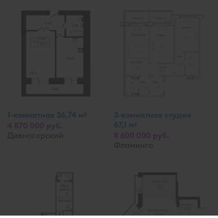
1-комнатная 36,74 м
3-комнатная студия
2
67,1 м
2
4 870 000 руб.
Дивногорский
8 600 000 руб.
Фламинго