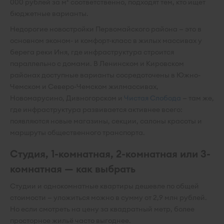
000 рублей за м² соответственно, подходят тем, кто ищет
бюджетные варианты.
Недорогие новостройки Первомайского района — это в
основном эконом- и комфорт-класс в жилых массивах у
берега реки Иня, где инфраструктура строится
параллельно с домами. В Ленинском и Кировском
районах доступные варианты сосредоточены в Южно-
Чемском и Северо-Чемском жилмассивах,
Новомарусино, Дивногорском и
Чистая Слобода
— там же,
где инфраструктура развивается активнее всего:
появляются новые магазины, секции, салоны красоты и
маршруты общественного транспорта.
Студия, 1-комнатная, 2-комнатная или 3-
комнатная — как выбрать
Студии и однокомнатные квартиры дешевле по общей
стоимости — уложиться можно в сумму от 2,9 млн рублей.
Но если смотреть на цену за квадратный метр, более
просторное жильё часто выгоднее.