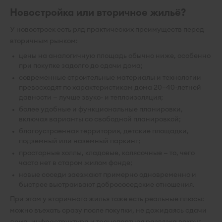
Новостройка или вторичное жильё?
У новостроек есть ряд практических преимуществ перед
вторичным рынком:
цены на аналогичную площадь обычно ниже, особенно
при покупке задолго до сдачи дома;
современные строительные материалы и технологии
превосходят по характеристикам дома 20–40-летней
давности — лучше звуко- и теплоизоляция;
более удобные и функциональные планировки,
включая варианты со свободной планировкой;
благоустроенная территория, детские площадки,
подземный или наземный паркинг;
просторные холлы, кладовые, колясочные — то, чего
часто нет в старом жилом фонде;
новые соседи заезжают примерно одновременно и
быстрее выстраивают добрососедские отношения.
При этом у вторичного жилья тоже есть реальные плюсы:
можно въехать сразу после покупки, не дожидаясь сдачи
дома, инфраструктура и транспортная развязка вокруг