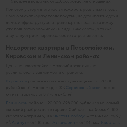
быстрее выстраивают добрососедские отношения.
При этом у вторичного жилья тоже есть реальные плюсы:
можно въехать сразу после покупки, не дожидаясь сдачи
дома, инфраструктура и транспортная развязка вокруг
уже полностью сложились и видны «как есть», а также
отсутствует риск переноса сроков строительства.
Недорогие квартиры в Первомайском,
Кировском и Ленинском районах
Цены на новостройки в Новосибирске сильно
различаются в зависимости от района:
Кировском
районе — самые доступные цены: от 88 000
рублей за м². Например, в ЖК
Серебряный ключ
можно
купить квартиру от 3,7 млн рублей.
Ленинском
районе — 90 000–398 000 рублей за м², самый
широкий разброс цен в городе. Сейчас в подборке 4 480
квартир: например, ЖК
Чистая Слобода
— от 134 тыс. руб./
м²,
Азимут
— от 140 тыс.,
Аквамарин
— от 124 тыс.,
Кварталы