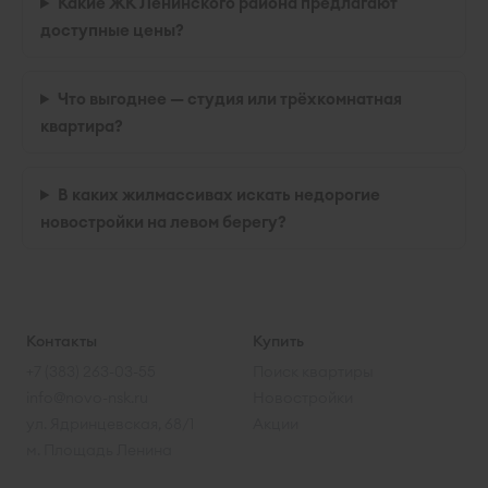
Какие ЖК Ленинского района предлагают
доступные цены?
Что выгоднее — студия или трёхкомнатная
квартира?
В каких жилмассивах искать недорогие
новостройки на левом берегу?
Контакты
Купить
+7 (383) 263-03-55
Поиск квартиры
info@novo-nsk.ru
Новостройки
ул. Ядринцевская, 68/1
Акции
м. Площадь Ленина