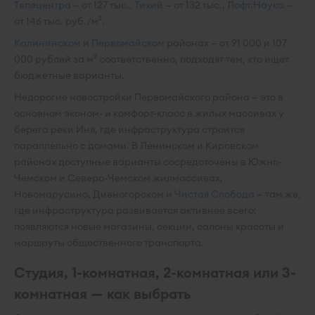
Телецентра
— от 127 тыс.,
Тихий
— от 132 тыс.,
Лофт.Наука
—
от 146 тыс. руб./м².
Калининском
и
Первомайском
районах — от 91 000 и 107
000 рублей за м² соответственно, подходят тем, кто ищет
бюджетные варианты.
Недорогие новостройки Первомайского района — это в
основном эконом- и комфорт-класс в жилых массивах у
берега реки Иня, где инфраструктура строится
параллельно с домами. В Ленинском и Кировском
районах доступные варианты сосредоточены в Южно-
Чемском и Северо-Чемском жилмассивах,
Новомарусино, Дивногорском и
Чистая Слобода
— там же,
где инфраструктура развивается активнее всего:
появляются новые магазины, секции, салоны красоты и
маршруты общественного транспорта.
Студия, 1-комнатная, 2-комнатная или 3-
комнатная — как выбрать