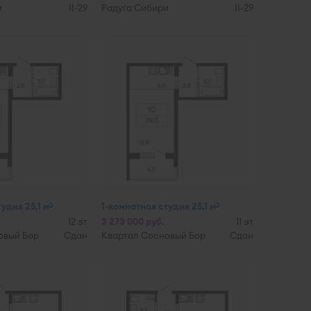
и
II-29
Радуга Сибири
II-29
удия 25,1 м
1-комнатная студия 25,1 м
2
2
12 эт
3 273 000 руб.
11 эт
овый Бор
Сдан
Квартал Сосновый Бор
Сдан