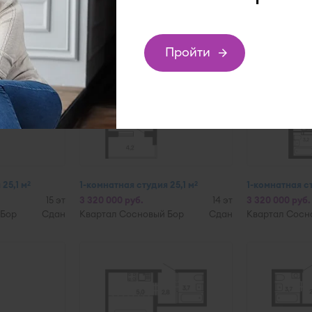
Пройти
подбор
25,1 м
1-комнатная студия 25,1 м
1-комнатная с
2
2
15 эт
3 320 000 руб.
14 эт
3 320 000 руб.
 Бор
Сдан
Квартал Сосновый Бор
Сдан
Квартал Сосн