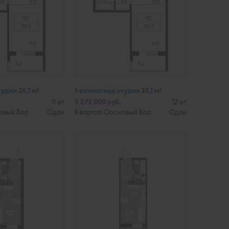
удия 25,1 м
1-комнатная студия 25,1 м
2
2
11 эт
3 273 000 руб.
12 эт
овый Бор
Сдан
Квартал Сосновый Бор
Сдан