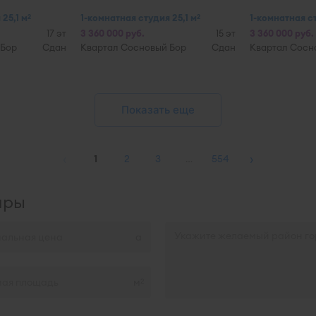
25,1 м
1-комнатная студия 25,1 м
1-комнатная ст
2
2
17 эт
3 360 000 руб.
15 эт
3 360 000 руб.
 Бор
Сдан
Квартал Сосновый Бор
Сдан
Квартал Сосн
Показать еще
‹
›
1
2
3
…
554
иры
м
2