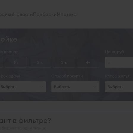
ройки
Новости
Подборки
Ипотека
ройке
во комнат
Цена, руб.
1-к
2-к
3-к
4+
Срок сдачи
Способ покупки
Класс жилья
Выбрать
Выбрать
Выбрать
нт в фильтре?
 бюджет за один звонок