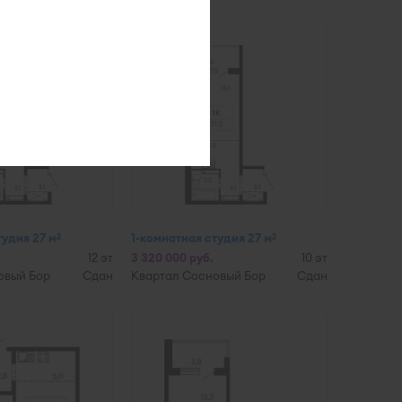
тудия 27 м
1-комнатная студия 27 м
2
2
12 эт
3 320 000 руб.
10 эт
овый Бор
Сдан
Квартал Сосновый Бор
Сдан