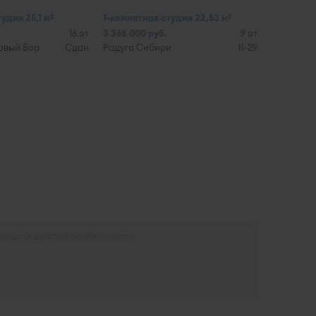
удия 25,1 м
1-комнатная студия 22,53 м
2
2
16 эт
3 368 000 руб.
9 эт
овый Бор
Сдан
Радуга Сибири
II-29