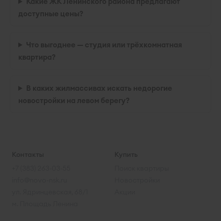
Какие ЖК Ленинского района предлагают
доступные цены?
Что выгоднее — студия или трёхкомнатная
квартира?
В каких жилмассивах искать недорогие
новостройки на левом берегу?
Контакты
Купить
+7 (383) 263-03-55
Поиск квартиры
info@novo-nsk.ru
Новостройки
ул. Ядринцевская, 68/1
Акции
м. Площадь Ленина