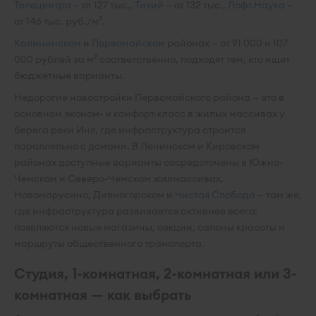
Телецентра
— от 127 тыс.,
Тихий
— от 132 тыс.,
Лофт.Наука
—
от 146 тыс. руб./м².
Калининском
и
Первомайском
районах — от 91 000 и 107
000 рублей за м² соответственно, подходят тем, кто ищет
бюджетные варианты.
Недорогие новостройки Первомайского района — это в
основном эконом- и комфорт-класс в жилых массивах у
берега реки Иня, где инфраструктура строится
параллельно с домами. В Ленинском и Кировском
районах доступные варианты сосредоточены в Южно-
Чемском и Северо-Чемском жилмассивах,
Новомарусино, Дивногорском и
Чистая Слобода
— там же,
где инфраструктура развивается активнее всего:
появляются новые магазины, секции, салоны красоты и
маршруты общественного транспорта.
Студия, 1-комнатная, 2-комнатная или 3-
комнатная — как выбрать