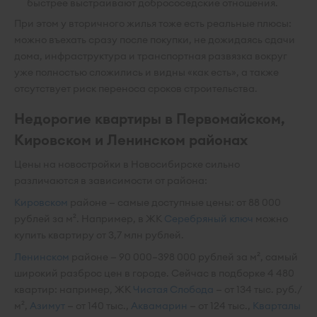
быстрее выстраивают добрососедские отношения.
При этом у вторичного жилья тоже есть реальные плюсы:
можно въехать сразу после покупки, не дожидаясь сдачи
дома, инфраструктура и транспортная развязка вокруг
уже полностью сложились и видны «как есть», а также
отсутствует риск переноса сроков строительства.
Недорогие квартиры в Первомайском,
Кировском и Ленинском районах
Цены на новостройки в Новосибирске сильно
различаются в зависимости от района:
Кировском
районе — самые доступные цены: от 88 000
рублей за м². Например, в ЖК
Серебряный ключ
можно
купить квартиру от 3,7 млн рублей.
Ленинском
районе — 90 000–398 000 рублей за м², самый
широкий разброс цен в городе. Сейчас в подборке 4 480
квартир: например, ЖК
Чистая Слобода
— от 134 тыс. руб./
м²,
Азимут
— от 140 тыс.,
Аквамарин
— от 124 тыс.,
Кварталы