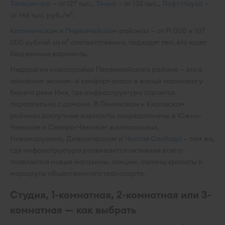
Телецентра
— от 127 тыс.,
Тихий
— от 132 тыс.,
Лофт.Наука
—
от 146 тыс. руб./м².
Калининском
и
Первомайском
районах — от 91 000 и 107
000 рублей за м² соответственно, подходят тем, кто ищет
бюджетные варианты.
Недорогие новостройки Первомайского района — это в
основном эконом- и комфорт-класс в жилых массивах у
берега реки Иня, где инфраструктура строится
параллельно с домами. В Ленинском и Кировском
районах доступные варианты сосредоточены в Южно-
Чемском и Северо-Чемском жилмассивах,
Новомарусино, Дивногорском и
Чистая Слобода
— там же,
где инфраструктура развивается активнее всего:
появляются новые магазины, секции, салоны красоты и
маршруты общественного транспорта.
Студия, 1-комнатная, 2-комнатная или 3-
комнатная — как выбрать