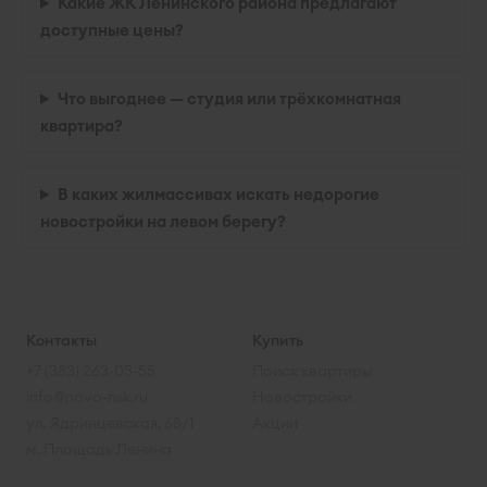
Какие ЖК Ленинского района предлагают
доступные цены?
Что выгоднее — студия или трёхкомнатная
квартира?
В каких жилмассивах искать недорогие
новостройки на левом берегу?
Контакты
Купить
+7 (383) 263-03-55
Поиск квартиры
info@novo-nsk.ru
Новостройки
ул. Ядринцевская, 68/1
Акции
м. Площадь Ленина