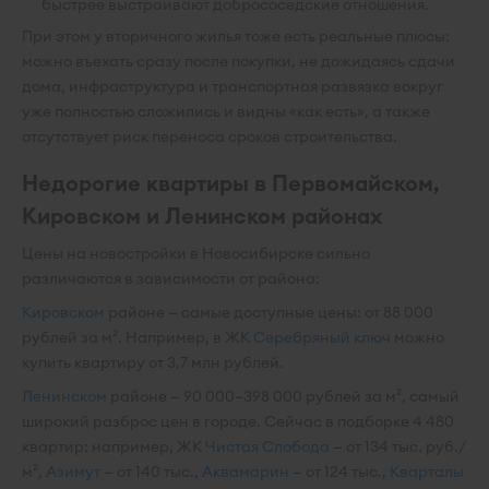
быстрее выстраивают добрососедские отношения.
При этом у вторичного жилья тоже есть реальные плюсы:
можно въехать сразу после покупки, не дожидаясь сдачи
дома, инфраструктура и транспортная развязка вокруг
уже полностью сложились и видны «как есть», а также
отсутствует риск переноса сроков строительства.
Недорогие квартиры в Первомайском,
Кировском и Ленинском районах
Цены на новостройки в Новосибирске сильно
различаются в зависимости от района:
Кировском
районе — самые доступные цены: от 88 000
рублей за м². Например, в ЖК
Серебряный ключ
можно
купить квартиру от 3,7 млн рублей.
Ленинском
районе — 90 000–398 000 рублей за м², самый
широкий разброс цен в городе. Сейчас в подборке 4 480
квартир: например, ЖК
Чистая Слобода
— от 134 тыс. руб./
м²,
Азимут
— от 140 тыс.,
Аквамарин
— от 124 тыс.,
Кварталы