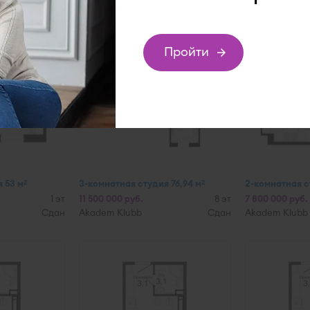
Пройти
подбор
 53 м
3-комнатная студия 76,94 м
2-комнатная с
2
2
1 эт
11 500 000 руб.
8 эт
7 800 000 руб.
Сдан
Akadem Klubb
Сдан
Akadem Klubb