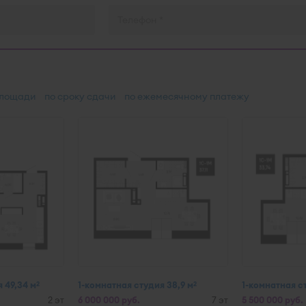
площади
по сроку сдачи
по ежемесячному платежу
 49,34 м
1-комнатная студия 38,9 м
1-комнатная с
2
2
2 эт
6 000 000 руб.
7 эт
5 500 000 руб.