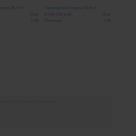
удия 18,4 м
1-комнатная студия 18,4 м
2
2
12 эт
3 730 000 руб.
16 эт
I-28
Околица
I-28