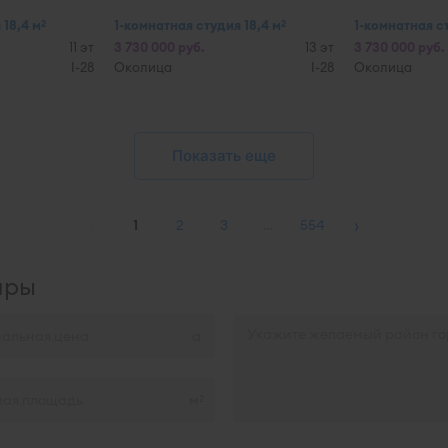
 18,4 м
1-комнатная студия 18,4 м
1-комнатная ст
2
2
11 эт
3 730 000 руб.
13 эт
3 730 000 руб.
I-28
Околица
I-28
Околица
Показать еще
‹
›
1
2
3
…
554
иры
м
2