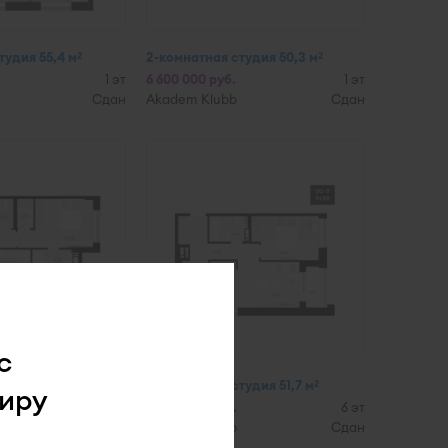
тудия 55,4 м
2-комнатная студия 50,3 м
2
2
1 эт
6 600 000 руб.
1 эт
Сдан
Akadem Klubb
Сдан
с
тудия 45,7 м
2-комнатная студия 51,7 м
2
2
иру
1 эт
7 800 000 руб.
6 эт
Сдан
Akadem Klubb
Сдан