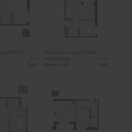
тудия 58,3 м
2-комнатная студия 53,65 м
2
2
7 эт
7 400 000 руб.
1 эт
Сдан
Akadem Klubb
Сдан