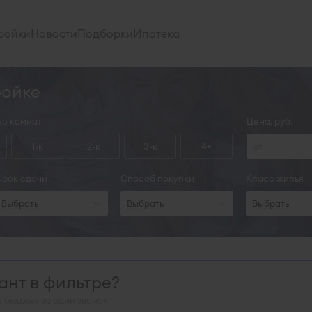
ройки
Новости
Подборки
Ипотека
ройке
во комнат
Цена, руб.
1-к
2-к
3-к
4+
Срок сдачи
Способ покупки
Класс жилья
Выбрать
Выбрать
Выбрать
нт в фильтре?
 бюджет за один звонок