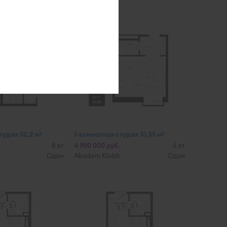
тудия 52,2 м
1-комнатная студия 31,55 м
2
2
8 эт
4 900 000 руб.
6 эт
Сдан
Akadem Klubb
Сдан