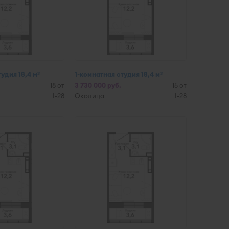
удия 18,4 м
1-комнатная студия 18,4 м
2
2
18 эт
3 730 000 руб.
15 эт
I-28
Околица
I-28