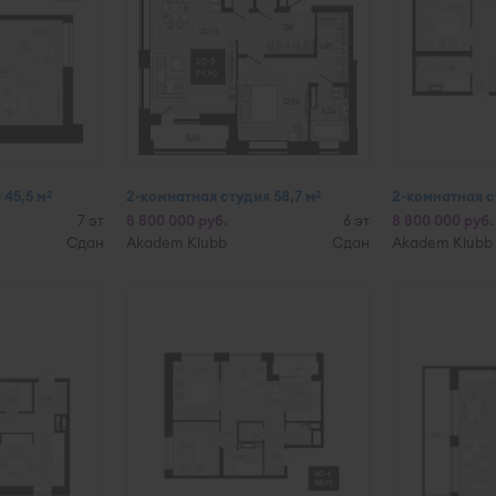
 45,5 м
2-комнатная студия 58,7 м
2-комнатная с
2
2
7 эт
8 800 000 руб.
6 эт
8 800 000 руб.
Сдан
Akadem Klubb
Сдан
Akadem Klubb