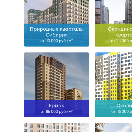
IV-26
IV-26, IV-27
Узнать больше
Узнать б
Природные кварталы
Скандина
Сибирия
кварт
от 113 000 руб./м
от 114 000 
2
Сдан, III-26
IV-26
Узнать больше
Узнать б
Ермак
Окол
от 115 000 руб./м
от 115 000 
2