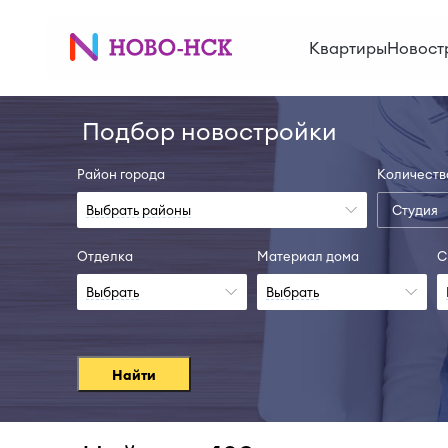
Квартиры
Новост
Подбор новостройки
Район города
Количеств
Выбрать районы
Студия
Отделка
Материал дома
С
Выбрать
Выбрать
Найти
II-28
Сда
Узнать больше
Узнать б