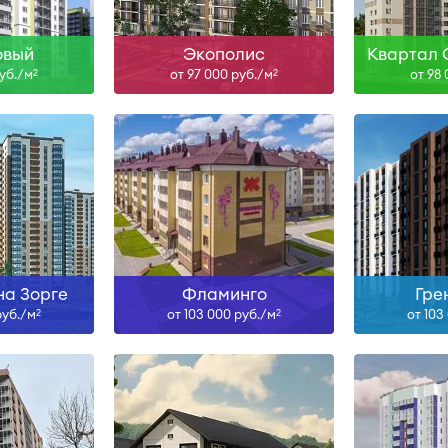
ольше
Узнать больше
Узна
овый
Экополис
Квартал 
руб./м
от 97 000 руб./м
от 98
2
2
н
III-26
ольше
Узнать больше
Узна
на Зорге
Фламинго
Гре
руб./м
от 103 000 руб./м
от 103
2
2
Сдан, IV-26, I-27, III-27, I-28,
н
IV-28
Сд