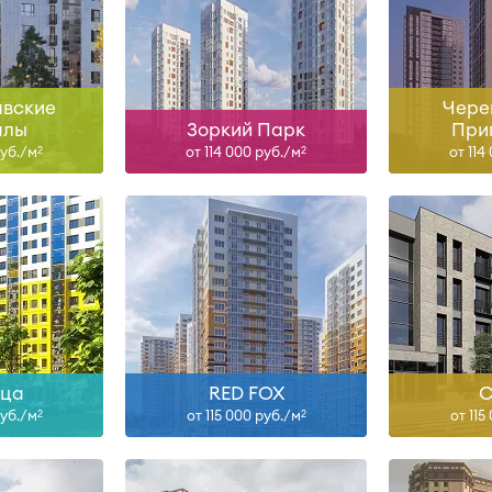
, I-28
Сдан
ольше
Узнать больше
Узна
вские
Чере
алы
Зоркий Парк
При
руб./м
от 114 000 руб./м
от 114
2
2
II-28
ольше
Узнать больше
Узна
ица
RED FOX
С
руб./м
от 115 000 руб./м
от 115
2
2