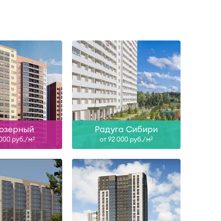
ан, II-28
II-27
ть больше
Узнать больше
озерный
Радуга Сибири
 000 руб./м
от 92 000 руб./м
2
2
, I-28, II-28
III-28