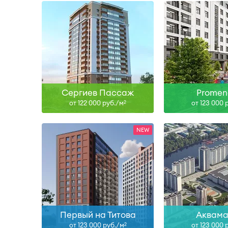
II-27
Сда
Узнать больше
Узнать б
Сергиев Пассаж
Promen
от 122 000 руб./м
от 123 000 
2
II-28, II-29
Сдан, IV-26, II
Узнать больше
Узнать б
Первый на Титова
Аквама
от 123 000 руб./м
от 123 000 
2