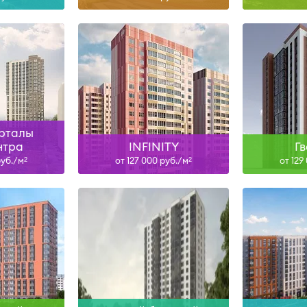
-27, IV-27
II-28
ольше
Узнать больше
Узна
арталы
нтра
INFINITY
Г
руб./м
от 127 000 руб./м
от 129
2
2
н
IV-28
ольше
Узнать больше
Узна