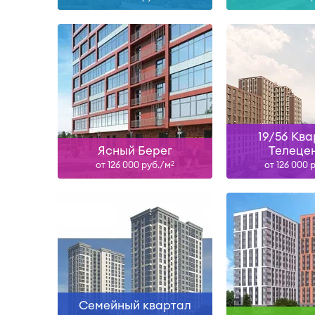
Сдан
Сдан, IV-26, II
Узнать больше
Узнать б
19/56 Кв
Ясный Берег
Телеце
от 126 000 руб./м
от 126 000 
2
I-27
Сда
Узнать больше
Узнать б
Семейный квартал