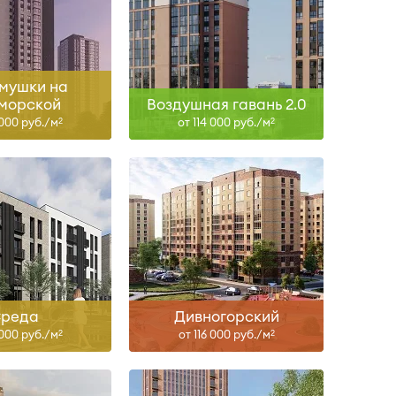
Сдан
Сдан
ть больше
Узнать больше
мушки на
морской
Воздушная гавань 2.0
 000 руб./м
от 114 000 руб./м
2
2
Сдан
IV-26, II-27, II-29
ть больше
Узнать больше
реда
Дивногорский
 000 руб./м
от 116 000 руб./м
2
2