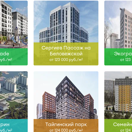
н
Сдан, I-28
ольше
Узнать больше
Узна
Сергиев Пассаж на
ade
Беловежской
Экогра
руб./м
от 123 000 руб./м
от 123
2
2
I-27, IV-27
Сдан
ольше
Узнать больше
Узна
рин
Тайгинский парк
Семейн
руб./м
от 124 000 руб./м
от 124
2
2