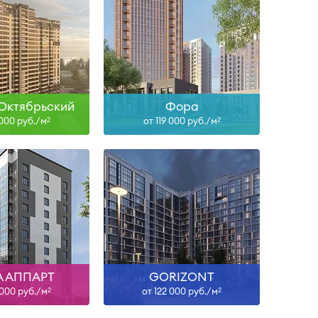
Сдан
II-28
ть больше
Узнать больше
Октябрьский
Фора
 000 руб./м
от 119 000 руб./м
2
2
-27, IV-28
Сдан
ть больше
Узнать больше
 АППАРТ
GORIZONT
 000 руб./м
от 122 000 руб./м
2
2