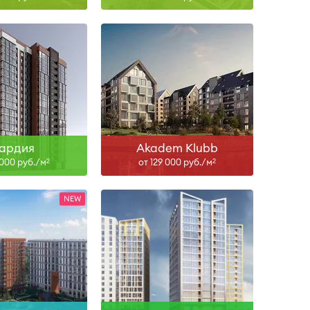
IV-28
Сдан
ть больше
Узнать больше
вардия
Akadem Klubb
 000 руб./м
от 129 000 руб./м
2
2
II-27
I-27
ть больше
Узнать больше