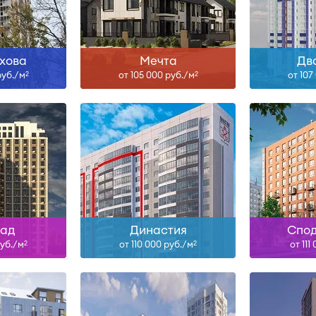
ольше
Узнать больше
Узна
хова
Мечта
Дв
руб./м
от 105 000 руб./м
от 107
2
2
-28
Сдан, II-27
IV-
ольше
Узнать больше
Узна
над
Династия
Спо
руб./м
от 110 000 руб./м
от 111
2
2