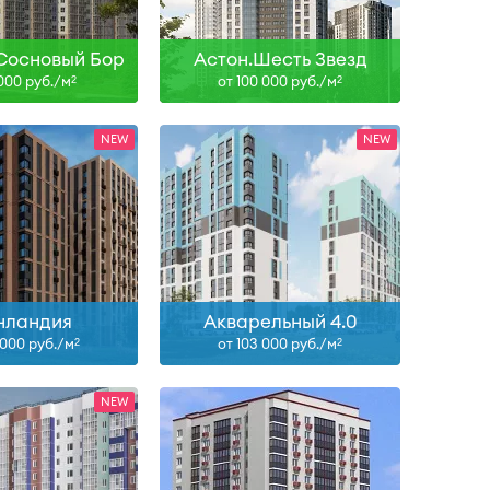
ть больше
Узнать больше
Сосновый Бор
Астон.Шесть Звезд
 000 руб./м
от 100 000 руб./м
2
2
II-28
IV-27
ть больше
Узнать больше
нландия
Акварельный 4.0
 000 руб./м
от 103 000 руб./м
2
2
ан, II-28
II-27