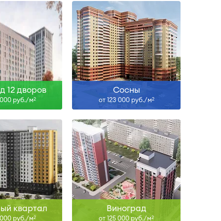
Сдан
IV-26, IV-27
ть больше
Узнать больше
д 12 дворов
Сосны
 000 руб./м
от 123 000 руб./м
2
2
II-27
Сдан
ть больше
Узнать больше
ый квартал
Виноград
 000 руб./м
от 125 000 руб./м
2
2