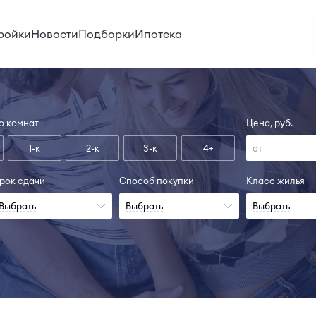
ройки
Новости
Подборки
Ипотека
о комнат
Цена, руб.
1-к
2-к
3-к
4+
рок сдачи
Способ покупки
Класс жилья
Выбрать
Выбрать
Выбрать
н
II-27, I-28
Сда
ольше
Узнать больше
Узна