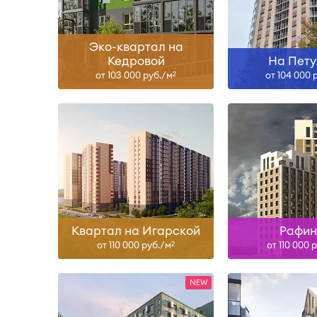
Узнать больше
Узнать б
Эко-квартал на
Кедровой
На Пету
от 103 000 руб./м
от 104 000 
2
III-28
I-27, II
Узнать больше
Узнать б
Квартал на Игарской
Рафи
от 110 000 руб./м
от 110 000 
2