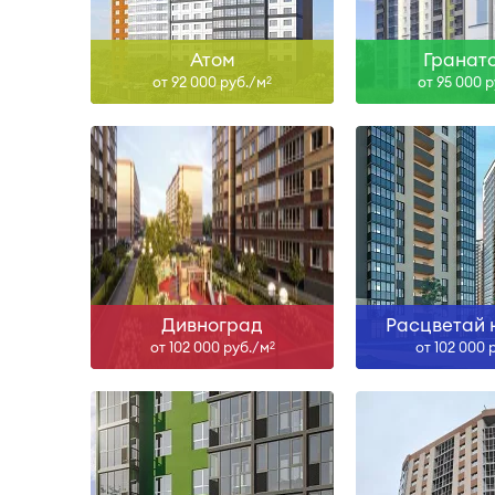
Узнать больше
Узнать б
Атом
Гранат
от 92 000 руб./м
от 95 000 
2
Сдан, II-27, IV-27, I-28
Сда
Узнать больше
Узнать б
Дивноград
Расцветай 
от 102 000 руб./м
от 102 000 
2
Сдан, III-26, I-28, II-28
Сда