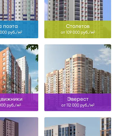
ть больше
Узнать больше
а поэта
Столетов
 000 руб./м
от 109 000 руб./м
2
2
26, IV-27
III-26
ть больше
Узнать больше
движники
Эверест
 000 руб./м
от 112 000 руб./м
2
2