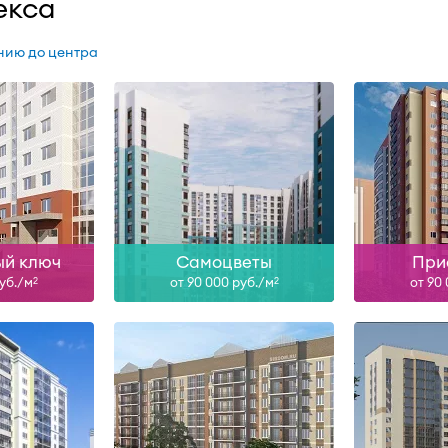
екса
нию до центра
н
Сдан
Сд
ольше
Узнать больше
Узна
й ключ
Самоцветы
При
руб./м
от 90 000 руб./м
от 90
2
2
-28
Сдан, II-27
III-27