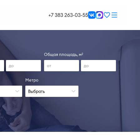
+7 383 263-03-55
Общая площадь, м
2
Метро
Выбрать
н, IV-26
Сдан, II-29
ть больше
Узнать больше