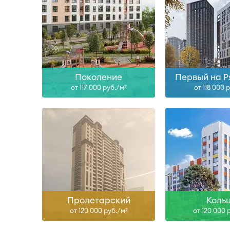
Сдан
Сда
Узнать больше
Узнать б
Поколение
Первый на Р
от 117 000 руб./м
от 118 000 
2
Сдан
Сда
Узнать больше
Узнать б
Пролетарский
Коль
от 120 000 руб./м
от 120 000 
2