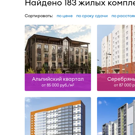
Найдено 183 жилых компл
Сортировать:
по цене
по сроку сдачи
по расстоя
Сдан
Сда
Узнать больше
Узнать б
Альпийский квартал
Серебряны
от 85 000 руб./м
от 87 000 
2
IV-26
Сдан, II