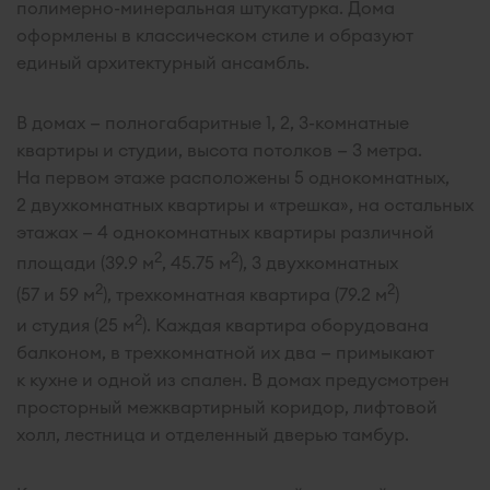
полимерно-минеральная штукатурка. Дома
оформлены в классическом стиле и образуют
единый архитектурный ансамбль.
В домах — полногабаритные 1, 2, 3-комнатные
квартиры и студии, высота потолков — 3 метра.
На первом этаже расположены 5 однокомнатных,
2 двухкомнатных квартиры и «трешка», на остальных
этажах — 4 однокомнатных квартиры различной
2
2
площади (39.9 м
, 45.75 м
), 3 двухкомнатных
2
2
(57 и 59 м
), трехкомнатная квартира (79.2 м
)
2
и студия (25 м
). Каждая квартира оборудована
балконом, в трехкомнатной их два — примыкают
к кухне и одной из спален. В домах предусмотрен
просторный межквартирный коридор, лифтовой
холл, лестница и отделенный дверью тамбур.