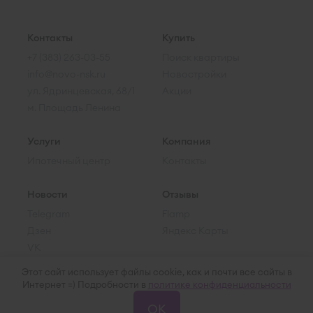
Контакты
Купить
+7 (383) 263-03-55
Поиск квартиры
info@novo-nsk.ru
Новостройки
ул. Ядринцевская, 68/1
Акции
м. Площадь Ленина
Услуги
Компания
Ипотечный центр
Контакты
Новости
Отзывы
Telegram
Flamp
Дзен
Яндекс Карты
VK
Этот сайт использует файлы cookie, как и почти все сайты в
Интернет =) Подробности в
политике конфиденциальности
© 2015–2026 Ново-НСК
Пользовательское соглашение
ОК
Политика обработки ПД
Карта сайта