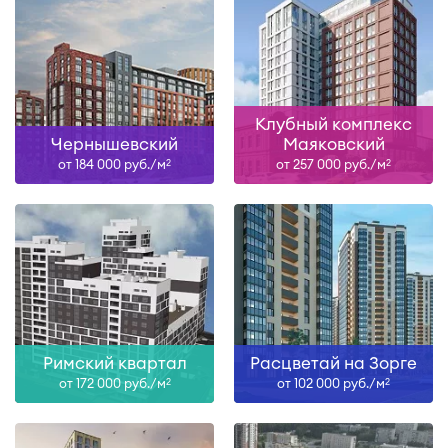
Клубный комплекс
Чернышевский
Маяковский
от 184 000 руб./м
от 257 000 руб./м
2
2
Римский квартал
Расцветай на Зорге
от 172 000 руб./м
от 102 000 руб./м
2
2