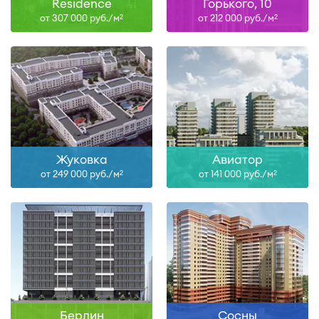
Residence
Горького, 10
от 307 000 руб./м
от 212 000 руб./м
2
2
Жуковка
Авиатор
от 249 000 руб./м
от 141 000 руб./м
2
2
Берлин
Сосны