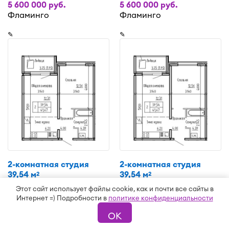
5 600 000 руб.
5 600 000 руб.
Фламинго
Фламинго
✎
✎
2-комнатная студия
2-комнатная студия
39,54 м
39,54 м
2
2
5 300 000 руб.
5 300 000 руб.
Этот сайт использует файлы cookie, как и почти все сайты в
Фламинго
Фламинго
Интернет =) Подробности в
политике конфиденциальности
ОК
✎
✎