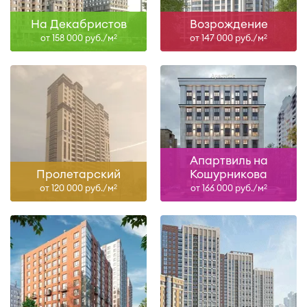
На Декабристов
Возрождение
от 158 000 руб./м
от 147 000 руб./м
2
2
Апартвиль на
Пролетарский
Кошурникова
от 120 000 руб./м
от 166 000 руб./м
2
2