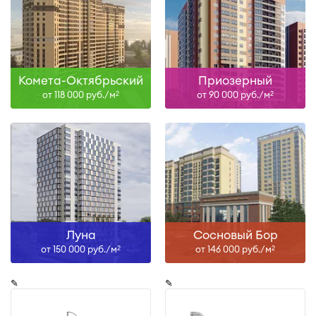
Комета-Октябрьский
Приозерный
от 118 000 руб./м
от 90 000 руб./м
2
2
Луна
Сосновый Бор
от 150 000 руб./м
от 146 000 руб./м
2
2
✎
✎