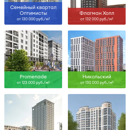
Семейный квартал
Оптимисты
Флагман Холл
от 130 000 руб./м
от 132 000 руб./м
2
2
Promenade
Никольский
от 123 000 руб./м
от 130 000 руб./м
2
2