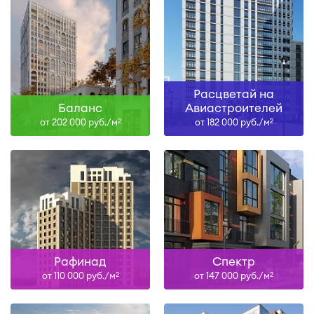
Расцветай на
Баланс
Авиастроителей
от 202 000 руб./м
от 182 000 руб./м
2
2
Рафинад
Спектр
от 110 000 руб./м
от 147 000 руб./м
2
2