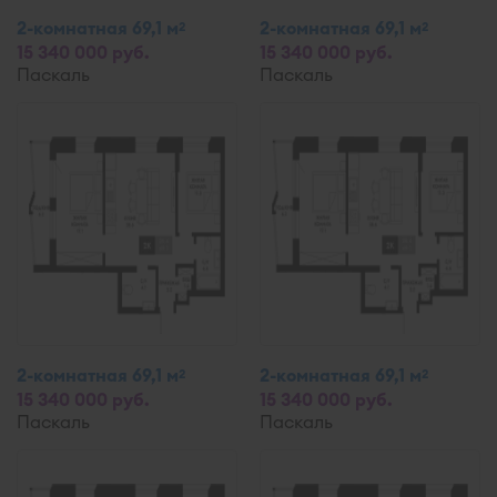
2-комнатная 69,1 м
2-комнатная 69,1 м
2
2
15 340 000 руб.
15 340 000 руб.
Паскаль
Паскаль
2-комнатная 69,1 м
2-комнатная 69,1 м
2
2
15 340 000 руб.
15 340 000 руб.
Паскаль
Паскаль