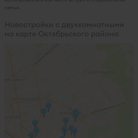
семьи.
Новостройки с двухкомнатными
на карте Октябрьского района