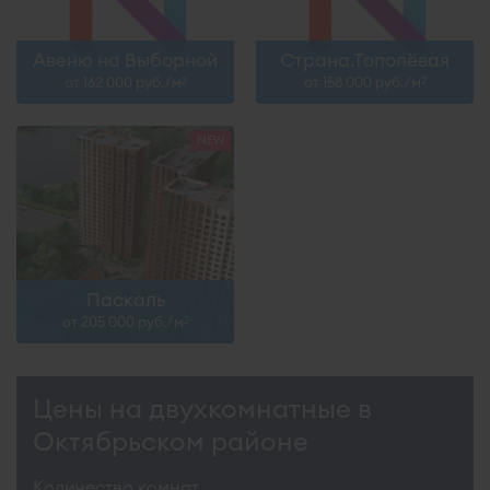
Авеню на Выборной
Страна.Тополёвая
от 162 000 руб./м
от 158 000 руб./м
2
2
Паскаль
от 205 000 руб./м
2
Цены на двухкомнатные в
Октябрьском районе
Количество комнат