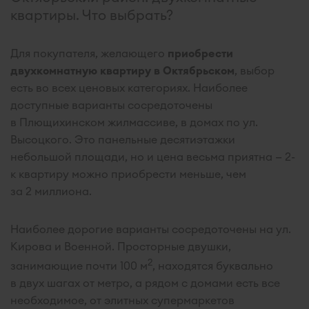
квартиры. Что выбрать?
Для покупателя, желающего
приобрести
двухкомнатную квартиру в Октябрьском
, выбор
есть во всех ценовых категориях. Наиболее
доступные варианты сосредоточены
в Плющихинском жилмассиве, в домах по ул.
Высоцкого. Это панельные десятиэтажки
небольшой площади, но и цена весьма приятна — 2-
к квартиру можно приобрести меньше, чем
за 2 миллиона.
Наиболее дорогие варианты сосредоточены на ул.
Кирова и Военной. Просторные двушки,
2
занимающие почти 100 м
, находятся буквально
в двух шагах от метро, а рядом с домами есть все
необходимое, от элитных супермаркетов