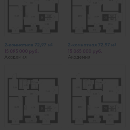
2-комнатная 72,97 м
2-комнатная 72,97 м
2
2
15 095 000 руб.
15 065 000 руб.
Академия
Академия