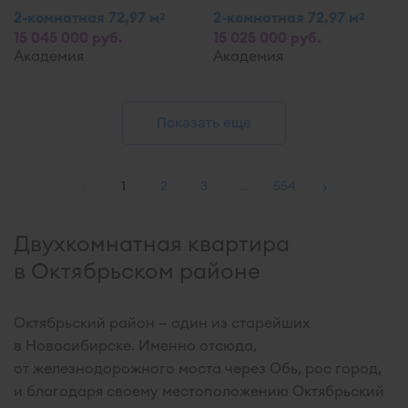
2-комнатная 72,97 м
2-комнатная 72,97 м
2
2
15 045 000 руб.
15 025 000 руб.
Академия
Академия
Показать еще
‹
›
1
2
3
…
554
Двухкомнатная квартира
в Октябрьском районе
Октябрьский район — один из старейших
в Новосибирске. Именно отсюда,
от железнодорожного моста через Обь, рос город,
и благодаря своему местоположению Октябрьский