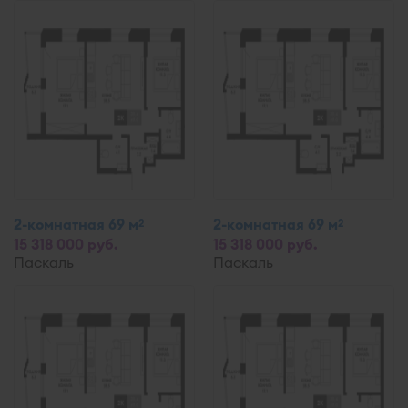
2-комнатная 69 м
2-комнатная 69 м
2
2
15 318 000 руб.
15 318 000 руб.
Паскаль
Паскаль