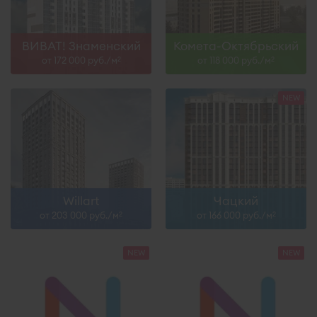
ВИВАТ! Знаменский
Комета-Октябрьский
от 172 000 руб./м
от 118 000 руб./м
2
2
Willart
Чацкий
от 203 000 руб./м
от 166 000 руб./м
2
2