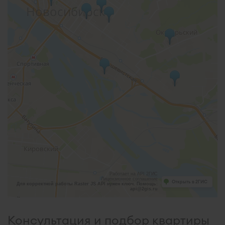
Работает на API 2ГИС
Лицензионное соглашение
Открыть в 2ГИС
Для корректной работы Raster JS API нужен ключ. Помощь:
api@2gis.ru
Консультация и подбор квартиры